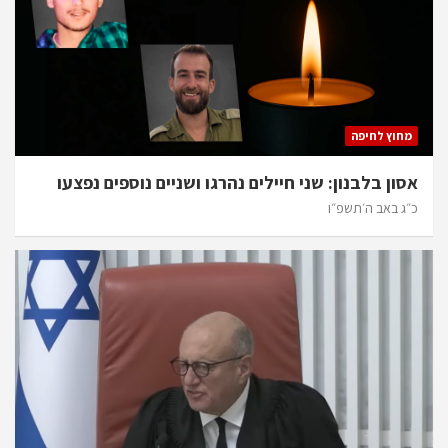
מחוץ לחיפה
אסון בלבנון: שני חיילים נהרגו ושניים נוספים נפצעו
כ״ג באב ה׳תשפ״ו