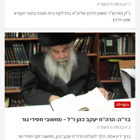
כ״ט בכסלו ה׳תשפ״ה
כ"ק האדמו"ר משאץ ויז'ניץ שליט"א בהדלקת נרות חנוכה בחצר הקודש
שאץ-ויז'ניץ.
בקהילה
בד”ה: הרה”ח יעקב כהן ז”ל – מחשובי חסידי גור
כ״ח בכסלו ה׳תשפ״ה
ברוך דיין אמת. הלך לעולמו הרה"ח יעקב כהן, מחשובי זקני חסידי גור.