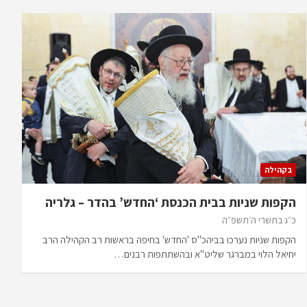
בקהילה
הקפות שניות בבית הכנסת ‘החדש’ בהדר – גלריה
כ״ג בתשרי ה׳תשפ״ה
הקפות שניות נערכו בביהכ"ס 'החדש' בחיפה בראשות רב הקהילה הרב
יחיאל הלוי במברגר שליט"א ובהשתתפות רבנים…