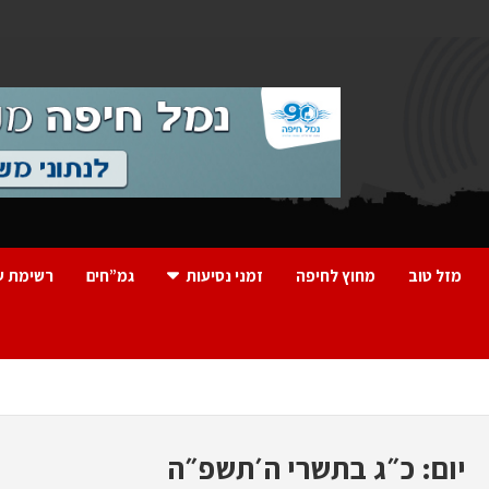
מזל טוב
מחוץ לחיפה
זמני נסיעות
גמ”חים
רשימת ע
יום:
כ״ג בתשרי ה׳תשפ״ה