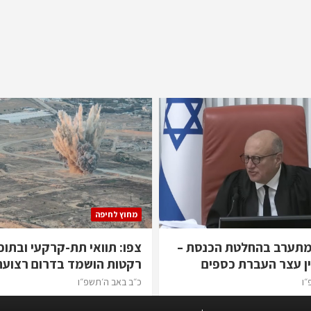
מחוץ לחיפה
מתערב בהחלטת הכנסת –
צפו: תוואי תת-קרקעי ובתוכ
ן עצר העברת כספים
רקטות הושמד בדרום רצועת
״ו
כ״ב באב ה׳תשפ״ו