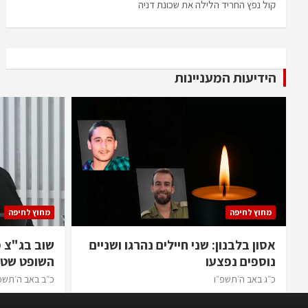
קול נפץ החריד הלילה את שכונת דניה
הידיעות המעניינות
מחוץ לחיפה
מחוץ לחיפה
אסון בלבנון: שני חיילים נהרגו ושניים
שוב בג"צ 
נוספים נפצעו
השופט שטי
כ״ג באב ה׳תשפ״ו
כ״ב באב ה׳תשפ