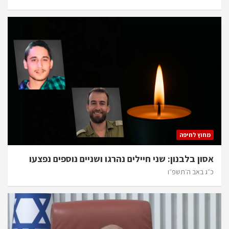
מחוץ לחיפה
אסון בלבנון: שני חיילים נהרגו ושניים נוספים נפצעו
כ״ג באב ה׳תשפ״ו