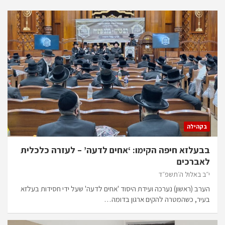
בקהילה
בבעלזא חיפה הקימו: ‘אחים לדעה’ – לעזרה כלכלית
לאברכים
י״ב באלול ה׳תשפ״ד
הערב (ראשון) נערכה ועידת היסוד 'אחים לדעה' שעל ידי חסידות בעלזא
בעיר, כשהמטרה להקים ארגון בדומה…