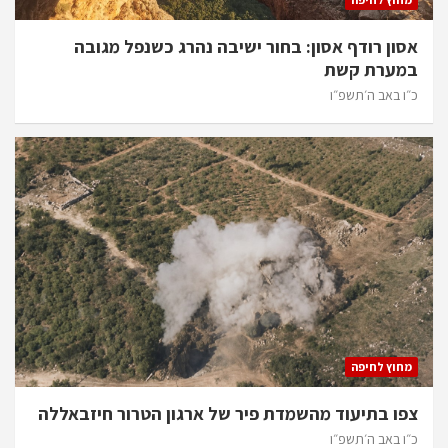
אסון רודף אסון: בחור ישיבה נהרג כשנפל מגובה
במערת קשת
כ״ו באב ה׳תשפ״ו
מחוץ לחיפה
צפו בתיעוד מהשמדת פיר של ארגון הטרור חיזבאללה
כ״ו באב ה׳תשפ״ו