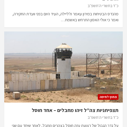
כ״ד בתשרי ה׳תשפ״ב
מהנדס הבטיחות במירון עאמר ח'ליילה, העיד היום בפני וועדת החקירה,
ואמר כי אולי האסון התרחש באשמת…
מחוץ לחיפה
תצפיתניות צה”ל זיהו מחבלים – אחד חוסל
כ״ד בתשרי ה׳תשפ״ב
על גדר הגבול של רצועת עזה חוסל בצהרים מחבל, לאחר שיחד עם שני