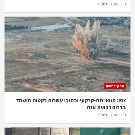
כ״ב באב ה׳תשפ״ו
מחוץ לחיפה
צפו: תוואי תת-קרקעי ובתוכו עשרות רקטות הושמד
בדרום רצועת עזה
כ״ב באב ה׳תשפ״ו