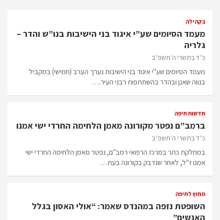
בקהילה
מעמד הסיומים שע”י איגוד בני הישיבות בנו”ש והדר –
גלריה
כ״ד בתשרי ה׳תשפ״ב
מעמד הסיומים שע"י איגוד בני הישיבות נערך הערב (חמישי) במקביל
בנווה שאנן ובהדר בהשתתפות רבני העיר.…
חדשות חיפה
ברמב”ם נפטר מקורונה מאמן הלחימה החרדי ישי אמנו
כ״ד בתשרי ה׳תשפ״ב
במחלקת כתר במרכז הרפואי רמב"ם, נפטר מאמן הלחימה החרדי ישי
אמנו ז"ל, לאחר שנדבק בקורונה בעת…
מחוץ לחיפה
השופטת נזפה במהנדס שאמר: “אולי האסון בגלל
האנשים”