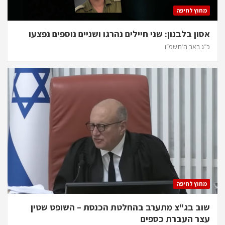
מחוץ לחיפה
אסון בלבנון: שני חיילים נהרגו ושניים נוספים נפצעו
כ״ג באב ה׳תשפ״ו
מחוץ לחיפה
שוב בג"צ מתערב בהחלטת הכנסת – השופט שטין
עצר העברת כספים