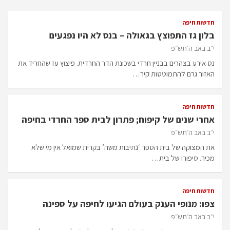
חדשות חיפה
בלון גז התפוצץ בגאולה – בנס לא היו נפגעים
י״ב באב ה׳תש״פ
נס אירע בצהרים בבניין חרדי בשכונת הדר החרדית. פיצוץ עז שהחריד את
האזור גרם להתמוטטות קיר…
חדשות חיפה
אחרי שנים של קיפוח; פתרון לבית ספר החרדי בחיפה
י״ב באב ה׳תש״פ
את המצוקה של בית הספר ‘נתיבות משה’ בקרית שמואל אין מי שלא
מכיר. סיפורו של בית…
חדשות חיפה
צפו: מנופי הענק בעולם הגיעו לחיפה על ספינה
י״ב באב ה׳תש״פ