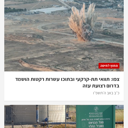
מחוץ לחיפה
צפו: תוואי תת-קרקעי ובתוכו עשרות רקטות הושמד
בדרום רצועת עזה
כ״ב באב ה׳תשפ״ו