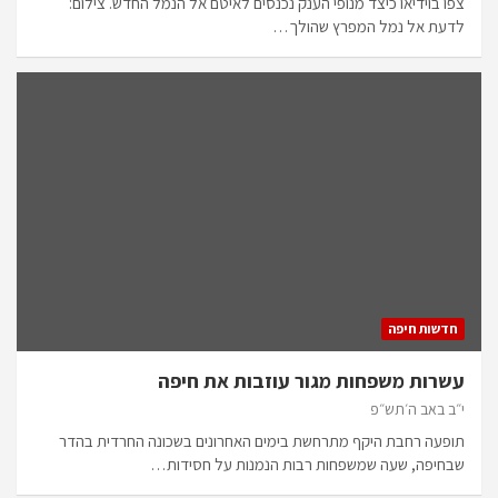
צפו בוידיאו כיצד מנופי הענק נכנסים לאיטם אל הנמל החדש. צילום:
לדעת אל נמל המפרץ שהולך…
חדשות חיפה
עשרות משפחות מגור עוזבות את חיפה
י״ב באב ה׳תש״פ
תופעה רחבת היקף מתרחשת בימים האחרונים בשכונה החרדית בהדר
שבחיפה, שעה שמשפחות רבות הנמנות על חסידות…