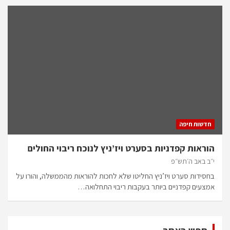
חדשות חיפה
הוראות קפדניות בסערט ויז’ניץ לנוכח ריבוי החולים
י״ב באב ה׳תש״פ
בחסידות סערט ויז’ניץ החליטו שלא לחכות להוראות מהממשלה, והורו על
אמצעים קפדניים ביותר בעקבות ריבוי התחלואה…