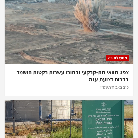
מחוץ לחיפה
צפו: תוואי תת-קרקעי ובתוכו עשרות רקטות הושמד
בדרום רצועת עזה
כ״ב באב ה׳תשפ״ו