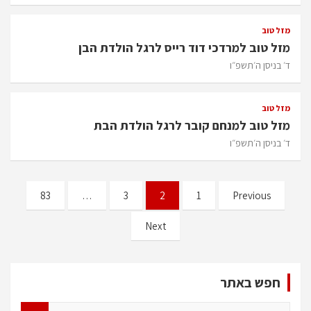
מזל טוב
מזל טוב למרדכי דוד רייס לרגל הולדת הבן
ד׳ בניסן ה׳תשפ״ו
מזל טוב
מזל טוב למנחם קובר לרגל הולדת הבת
ד׳ בניסן ה׳תשפ״ו
Posts
83
…
3
2
1
Previous
pagination
Next
חפש באתר
S