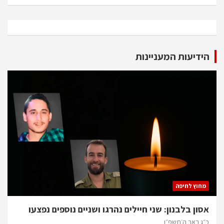
הידיעות המעניינות
מחוץ לחיפה
אסון בלבנון: שני חיילים נהרגו ושניים נוספים נפצעו
כ״ג באב ה׳תשפ״ו